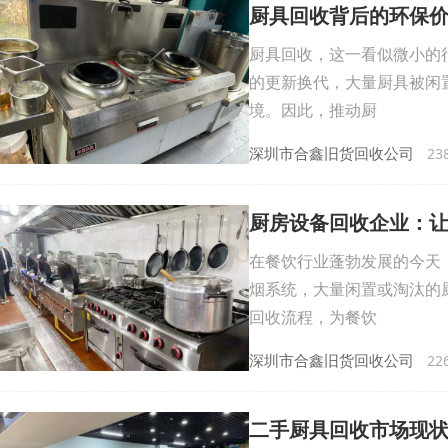
厨具回收背后的环保
厨具回收，这一看似微小的
的更新换代，大量厨具被闲
境。因此，推动厨
深圳市合鑫旧货回收公司
238
厨房设备回收企业：
在餐饮行业蓬勃发展的今天
烟系统，大量闲置或淘汰的
回收流程，为餐饮
深圳市合鑫旧货回收公司
226
二手厨具回收市场现