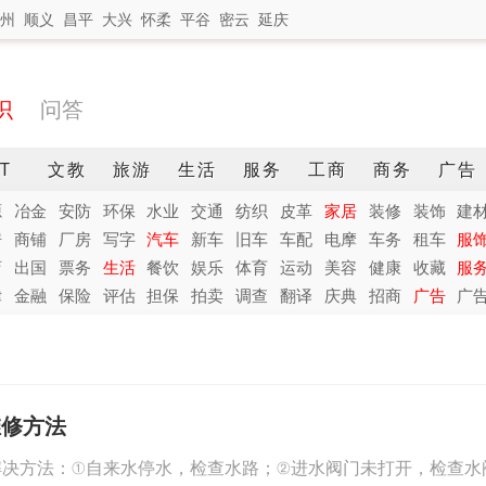
州
顺义
昌平
大兴
怀柔
平谷
密云
延庆
识
问答
IT
文教
旅游
生活
服务
工商
商务
广告
源
冶金
安防
环保
水业
交通
纺织
皮革
家居
装修
装饰
建
房
商铺
厂房
写字
汽车
新车
旧车
车配
电摩
车务
租车
服
店
出国
票务
生活
餐饮
娱乐
体育
运动
美容
健康
收藏
服
律
金融
保险
评估
担保
拍卖
调查
翻译
庆典
招商
广告
广
维修方法
解决方法：①自来水停水，检查水路；②进水阀门未打开，检查水