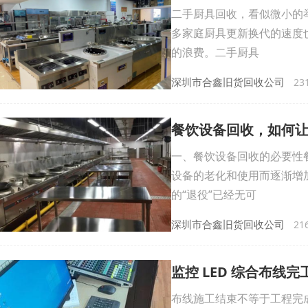
二手厨具回收，看似微小的
多家庭厨具更新换代的速度
的浪费。二手厨具
深圳市合鑫旧货回收公司
231
餐饮设备回收，如何让
一、餐饮设备回收的必要性
设备的老化和使用而逐渐增
的“退役”已经无可
深圳市合鑫旧货回收公司
216
监控 LED 综合布线
布线施工结束不等于工程完