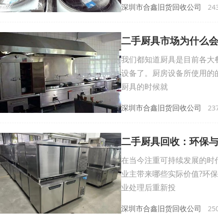
深圳市合鑫旧货回收公司
243
二手厨具市场为什么
我们都知道厨具是目前各大
设备了。厨房设备所使用的
厨具的时候就
深圳市合鑫旧货回收公司
237
二手厨具回收：环保
在当今注重可持续发展的时
业主带来哪些实际价值?环
业处理后重新投
深圳市合鑫旧货回收公司
250