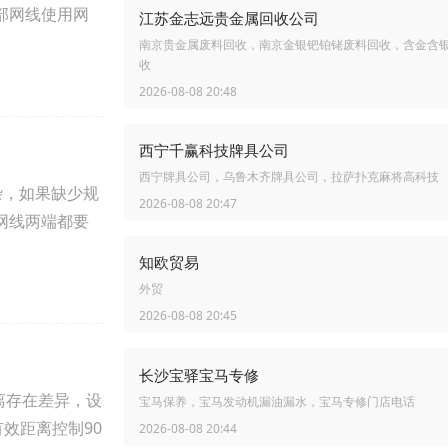
部网线使用网
江苏金志远贵金属回收公司
南京贵金属废料回收，南京金银钯铂铑废料回收，含金含
收
2026-08-08 20:48
西宁千赢科技牌具公司
西宁牌具公司，乌鲁木齐牌具公司，拉萨扑克麻将高科技
杂，如果缺少规
2026-08-08 20:47
网线两端都要
知欧贸易
外贸
2026-08-08 20:45
长沙宝驿宝马专修
离存在差异，设
宝马保养，宝马发动机漏油漏水，宝马专修门店电话
效距离控制90
2026-08-08 20:44