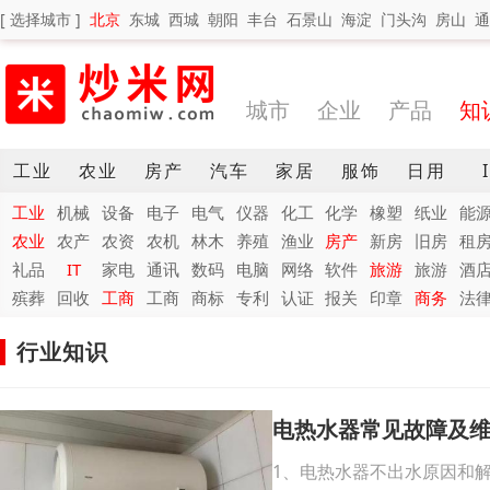
[ 选择城市 ]
北京
东城
西城
朝阳
丰台
石景山
海淀
门头沟
房山
通
城市
企业
产品
知
工业
农业
房产
汽车
家居
服饰
日用
工业
机械
设备
电子
电气
仪器
化工
化学
橡塑
纸业
能
农业
农产
农资
农机
林木
养殖
渔业
房产
新房
旧房
租
礼品
IT
家电
通讯
数码
电脑
网络
软件
旅游
旅游
酒
殡葬
回收
工商
工商
商标
专利
认证
报关
印章
商务
法
行业知识
电热水器常见故障及
1、电热水器不出水原因和