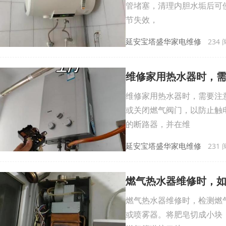
管堵塞，清理内胆水垢后可使
节失效，
延安宝塔盛华家电维修
234 阅
维修家用热水器时，
维修家用热水器时，需要注
或关闭燃气阀门，以防止触
的断路器，并在维
延安宝塔盛华家电维修
231 阅
燃气热水器维修时，
燃气热水器维修时，检测燃
或喷雾器。将肥皂切成小块