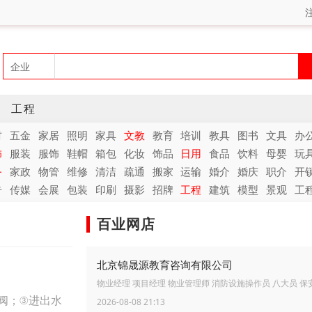
工程
材
五金
家居
照明
家具
文教
教育
培训
教具
图书
文具
办
饰
服装
服饰
鞋帽
箱包
化妆
饰品
日用
食品
饮料
母婴
玩
务
家政
物管
维修
清洁
疏通
搬家
运输
婚介
婚庆
职介
开
告
传媒
会展
包装
印刷
摄影
招牌
工程
建筑
模型
景观
工
百业网店
北京锦晟源教育咨询有限公司
物业经理 项目经理 物业管理师 消防设施操作员 八大员 保
阀；③进出水
2026-08-08 21:13