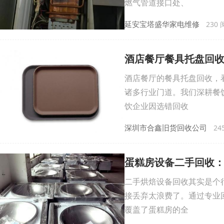
燃气管道接口处、
延安宝塔盛华家电维修
230 阅
酒店餐厅餐具托盘回
酒店餐厅的餐具托盘回收，
诸多行业门道。我们深耕餐
饮企业因选错回收
深圳市合鑫旧货回收公司
245
蛋糕房设备二手回收
二手烘焙设备回收其实是个
接丢弃太浪费了。通过专业
覆盖了蛋糕房的全