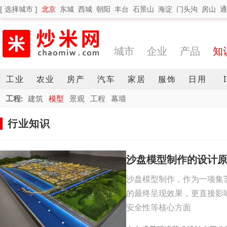
[ 选择城市 ]
北京
东城
西城
朝阳
丰台
石景山
海淀
门头沟
房山
通
城市
企业
产品
知
工业
农业
房产
汽车
家居
服饰
日用
工程:
建筑
模型
景观
工程
幕墙
行业知识
沙盘模型制作的设计
沙盘模型制作，作为一项集
的最终呈现效果，更直接影
安全性等核心方面