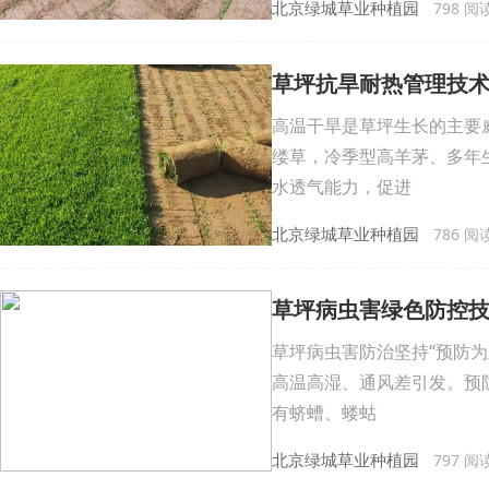
北京绿城草业种植园
798 阅读 
草坪抗旱耐热管理技
高温干旱是草坪生长的主要
缕草，冷季型高羊茅、多年
水透气能力，促进
北京绿城草业种植园
786 阅读 
草坪病虫害绿色防控
草坪病虫害防治坚持“预防
高温高湿、通风差引发。预
有蛴螬、蝼蛄
北京绿城草业种植园
797 阅读 