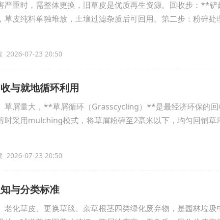
害严重时，需整体更换，旧草皮是优质再生资源。回收步：**铲
，草皮纯料单独堆放，土壤过滤杂质后可回用。第二步：粉碎处
2026-07-23 20:50
回收与就地循环利用
屑量大，**草屑循环（Grasscycling）**是最经济环保的
时采用mulching模式，将草屑粉碎至2毫米以下，均匀回铺草
2026-07-23 20:50
认知与分类标准
、老化草皮、更换草毯、杂草根茎四类绿化废弃物，是园林垃圾