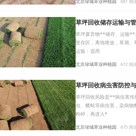
北京绿城草业种植园
681 阅读 
草坪回收储存运输与
草坪废弃物**储存、运输
暂存区，离地堆放，草屑、
运输：选用
北京绿城草业种植园
672 阅读 
草坪回收病虫害防控
草坪回收风险是**病虫害
虫、蝼蛄等病虫害，染病物
粉碎，再进入*
北京绿城草业种植园
675 阅读 