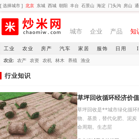
[ 选择城市 ]
北京
东城
西城
朝阳
丰台
石景山
海淀
门头沟
房山
通
城市
企业
产品
知
工业
农业
房产
汽车
家居
服饰
日用
农业:
农产
农资
农机
林木
养殖
渔业
行业知识
草坪回收循环经济价
草坪回收是**城市绿化循
物、基质，替代化肥、泥炭
命周期。生态层