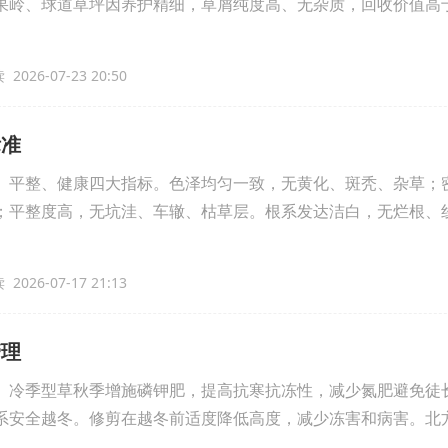
果岭、球道草坪因养护精细，草屑纯度高、无杂质，回收价值高
2026-07-23 20:50
标准
、平整、健康四大指标。色泽均匀一致，无黄化、斑秃、杂草；
；平整度高，无坑洼、车辙、枯草层。根系发达洁白，无烂根、
2026-07-17 21:13
管理
。冷季型草秋季增施磷钾肥，提高抗寒抗冻性，减少氮肥避免徒
系安全越冬。修剪在越冬前适度降低高度，减少冻害和病害。北