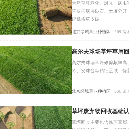
天然草坪老化、斑秃、病虫
草皮与底层砂石、土壤分开
碎机将草皮破
北京绿城草业种植园
669 阅读 
高尔夫球场草坪草屑
高尔夫球场草坪修剪频率高、草
岭、发球台等精细区域，修剪
北京绿城草业种植园
666 阅读 
草坪废弃物回收基础
草坪回收主要包含修剪草屑