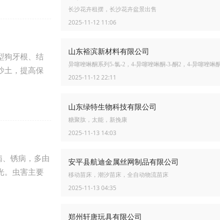
长沙花卉租摆，长沙花卉盆景出售
2025-11-12 11:06
山东裕滨新材料有限公司
型狗牙根、结
异噻唑啉酮系列5-氯-2，4-异噻唑啉酮-3-酮2，4-异噻唑啉酮
沙土，提高保
2025-11-12 22:11
山东绿特生物科技有限公司
糖聚肽，太能，新挽康
2025-11-13 14:03
病、锈病，多由
安平县航迪金属丝网制品有限公司
光。虫害主要
移动苗床，潮汐苗床，全自动物流苗床
2025-11-13 04:35
郑州轩唐玩具有限公司