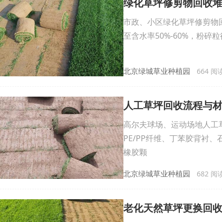
绿化草坪修剪物回收
市政、小区绿化草坪修剪物
至含水率50%-60%，粉碎
北京绿城草业种植园
664 阅读 
人工草坪回收流程与
高尔夫球场、运动场地人工
PE/PP纤维、丁苯胶背衬
橡胶颗
北京绿城草业种植园
682 阅读 
老化天然草坪更换回