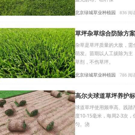
北京绿城草业种植园
836 阅读 
草坪杂草综合防除方
杂草是草坪质量的大敌，需
萌发。苗期以人工拔除为主
草剂，不伤草坪。
北京绿城草业种植园
786 阅读 
高尔夫球道草坪养护
球道草坪使用频率高、践踏
度10-15毫米，每周2-
匀。浇