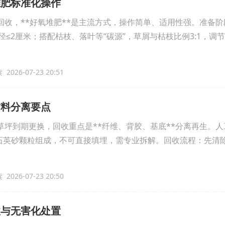
堆肥标准化操作
回收，**好氧堆肥**是主流方式，操作简单、适用性强。准备
粒径≤2厘米；搭配枯枝、落叶等“碳源”，草屑与枯枝比例3:1，调
2026-07-23 20:51
材料分离要点
草坪到期更换，回收重点是**纤维、背胶、基底**分离再生。
、石英砂颗粒组成，不可直接填埋，需专业拆解。回收流程：先清
2026-07-23 20:50
收与无害化处置