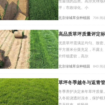
性最强的品类。高尔夫球场
坪；市政绿化、小
北京绿城草业种植园
706 阅读 
高品质草坪质量评定
优质草坪需满足均匀、致密
平方厘米分蘖充足，不露土
片纤细柔软，高尔
北京绿城草业种植园
843 阅读 
草坪冬季越冬与返青
冬季养护决定来年草坪质量
入冬前浇透封冻水，保护根
盖无纺布、秸秆保