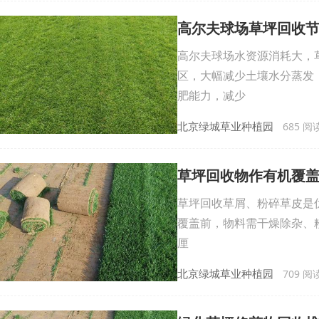
高尔夫球场草坪回收
高尔夫球场水资源消耗大，
区，大幅减少土壤水分蒸发
肥能力，减少
北京绿城草业种植园
685 阅读 
草坪回收物作有机覆
草坪回收草屑、粉碎草皮是
覆盖前，物料需干燥除杂、粉
厘
北京绿城草业种植园
709 阅读 