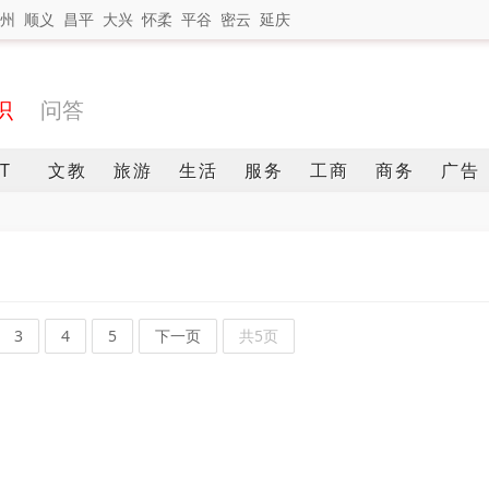
州
顺义
昌平
大兴
怀柔
平谷
密云
延庆
识
问答
IT
文教
旅游
生活
服务
工商
商务
广告
3
4
5
下一页
共5页