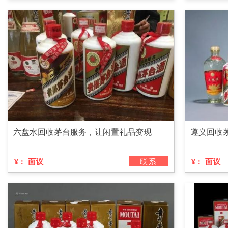
六盘水回收茅台服务，让闲置礼品变现
遵义回收
面议
联系
面议
¥：
¥：