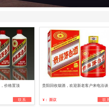
收，价格置顶
贵阳回收烟酒，欢迎新老客户来电洽谈
联系
面议
联
¥：