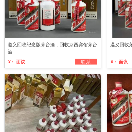
遵义回收纪念版茅台酒，回收京西宾馆茅台
遵义回收
酒
面议
联系
面议
¥：
¥：