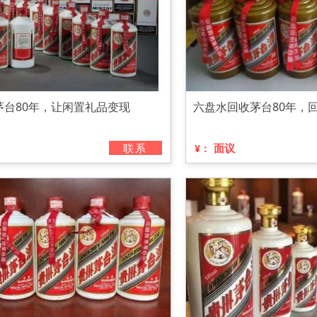
茅台80年，让闲置礼品变现
六盘水回收茅台80年，
联系
面议
¥：