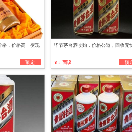
价格，价格高，变现
毕节茅台酒收购，价格公道，回收无
预定
面议
预
¥：