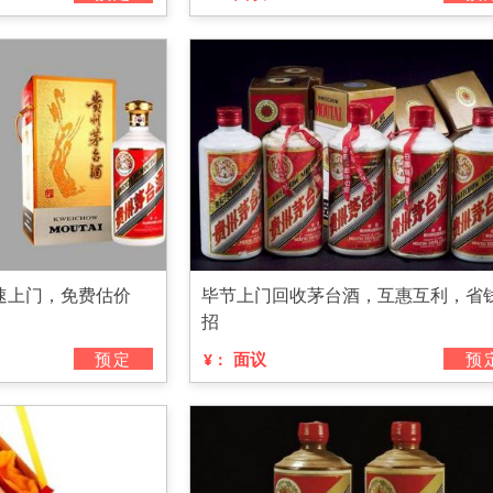
速上门，免费估价
毕节上门回收茅台酒，互惠互利，省
招
预定
面议
预
¥：