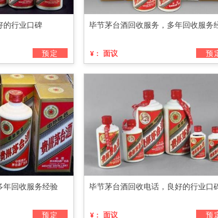
好的行业口碑
毕节茅台酒回收服务，多年回收服务
预定
面议
预
¥：
多年回收服务经验
毕节茅台酒回收电话，良好的行业口
预定
面议
预
¥：