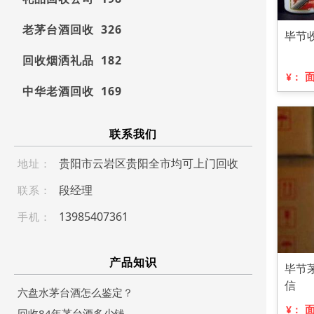
老茅台酒回收 326
毕节
回收烟洒礼品 182
¥：
中华老酒回收 169
联系我们
贵阳市云岩区贵阳全市均可上门回收
地址：
段经理
联系：
1 3 985 4 07 361
手机：
产品知识
毕节
信
六盘水茅台酒怎么鉴定？
¥：
回收84年茅台酒多少钱