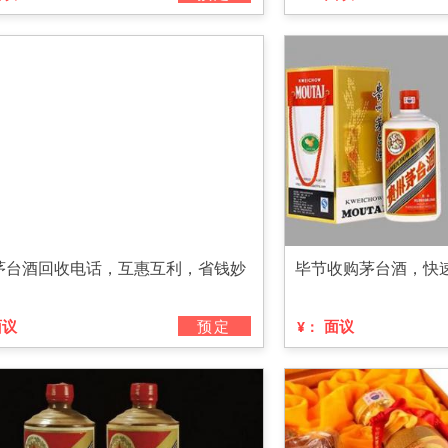
茅台酒回收电话，互惠互利，省钱妙
毕节收购茅台酒，快
面议
预定
面议
¥：