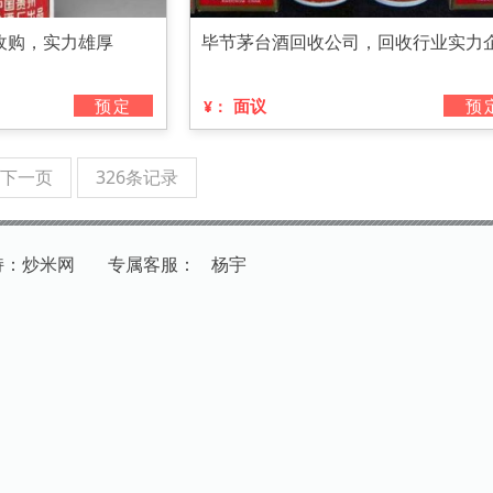
收购，实力雄厚
毕节茅台酒回收公司，回收行业实力
预定
面议
预
¥：
下一页
326条记录
持：炒米网
专
属
客
服
：
杨宇