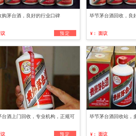
收购茅台酒，良好的行业口碑
毕节茅台酒回收，良
面议
预定
面议
¥：
茅台酒上门回收，专业机构，正规可
毕节茅台酒回收站，
面议
预定
面议
¥：