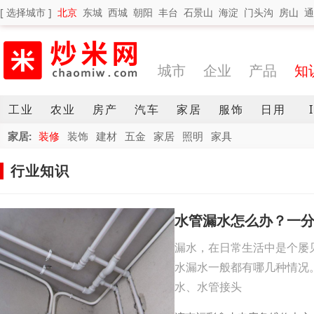
[ 选择城市 ]
北京
东城
西城
朝阳
丰台
石景山
海淀
门头沟
房山
通
城市
企业
产品
知
工业
农业
房产
汽车
家居
服饰
日用
家居:
装修
装饰
建材
五金
家居
照明
家具
行业知识
水管漏水怎么办？一
漏水，在日常生活中是个屡
水漏水一般都有哪几种情况
水、水管接头