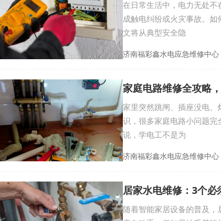
在日常生活中，电力无处不
成触电纠纷或火灾事故。如
文将从典型安全隐
济南福彩鑫水电应急维修中心
家庭电路维修全攻略
家里突然跳闸、插座没电、
识，很多家庭电路小问题完
说，学电工不是为
济南福彩鑫水电应急维修中心
居家水电维修：3个必
随着智能家居设备的普及，