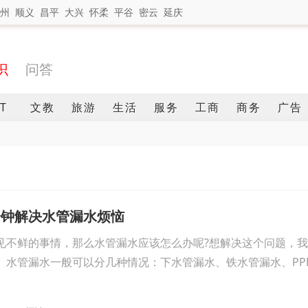
州
顺义
昌平
大兴
怀柔
平谷
密云
延庆
识
问答
IT
文教
旅游
生活
服务
工商
商务
广告
分钟解决水管漏水烦恼
见不鲜的事情，那么水管漏水应该怎么办呢?想解决这个问题，
。水管漏水一般可以分几种情况：下水管漏水、铁水管漏水、PP