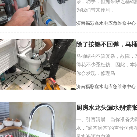
亲自动手，但如果缺乏基础
为我们带来便利，
济南福彩鑫水电应急维修中心
除了按键不回弹，马
马桶结构不算复杂，故障，
得花不少冤枉钱。因此，本
你会发现，修理马
济南福彩鑫水电应急维修中心
厨房水龙头漏水别慌
一、引言清晨，当你准备为
水，“滴答滴答”的声音仿
量水资源白白浪