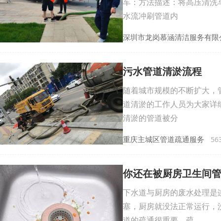
车：方法描述：将高压清洗
水流冲刷管道内
深圳市龙岗慕涵清洁服务有限
污水管道清淤流程
随着城市规模的不断扩大，
道清淤的工作人员为大家详
清淤的管道被分
重庆主城区管道疏通服务
563
你还在被厨房卫生间管
下水道与厨房的废水处理是
塞，厨房就没法正常运行，
道的疏通很重要。疏