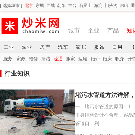
[ 选择城市 ]
北京
东城
西城
朝阳
丰台
石景山
海淀
门头沟
房山
通
城市
企业
产品
知
工业
农业
房产
汽车
家居
服饰
日用
服务:
家政
维修
清洁
疏通
搬家
运输
婚介
婚庆
职介
开
行业知识
堵污水管道方法详解
一、堵污水管道的原因：1
本身结构设计不合理，容易
管道口，利