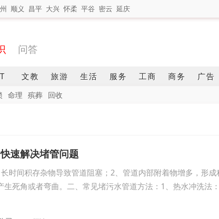
州
顺义
昌平
大兴
怀柔
平谷
密云
延庆
识
问答
IT
文教
旅游
生活
服务
工商
商务
广告
锁
命理
殡葬
回收
，快速解决堵管问题
、长时间积存杂物导致管道阻塞；2、管道内部附着物增多，形成
产生死角或者弯曲。二、常见堵污水管道方法：1、热水冲洗法