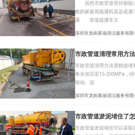
虽然市政管道管径都较大
般的家庭用疏通机器是疏通
通 管道疏通车主
深圳市龙岗慕涵清洁服务有限
市政管道清理常用方
市政管道清理方法需根据堵
将水加压至15-200MP
移动。适
深圳市龙岗慕涵清洁服务有限
市政管道淤泥堵住了
市政管道淤泥堵住可以采取