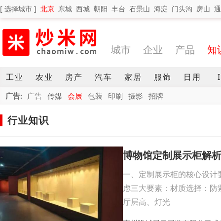
[ 选择城市 ]
北京
东城
西城
朝阳
丰台
石景山
海淀
门头沟
房山
通
城市
企业
产品
知
工业
农业
房产
汽车
家居
服饰
日用
广告:
广告
传媒
会展
包装
印刷
摄影
招牌
行业知识
博物馆定制展示柜解
一、定制展示柜的核心设计
虑三大要素：材质选择：防
厅层高、灯光