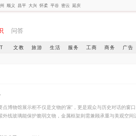
州
顺义
昌平
大兴
怀柔
平谷
密云
延庆
识
问答
IT
文教
旅游
生活
服务
工商
商务
广告
析
要点博物馆展示柜不仅是文物的‘家’，更是观众与历史对话的窗
紫外线玻璃能保护脆弱文物，金属框架则需兼顾承重与美观空间