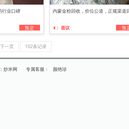
的行业口碑
内蒙金粉回收，价位公道，正规渠道
预定
面议
预
¥：
下一页
102条记录
：炒米网
专
属
客
服
：
颜艳珍