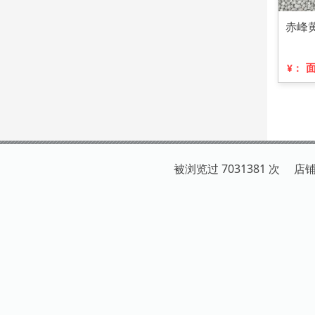
赤峰
¥：
被浏览过 7031381 次 店