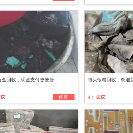
黄金回收，现金支付更便捷
包头银粉回收，欢迎
面议
预定
面议
¥：