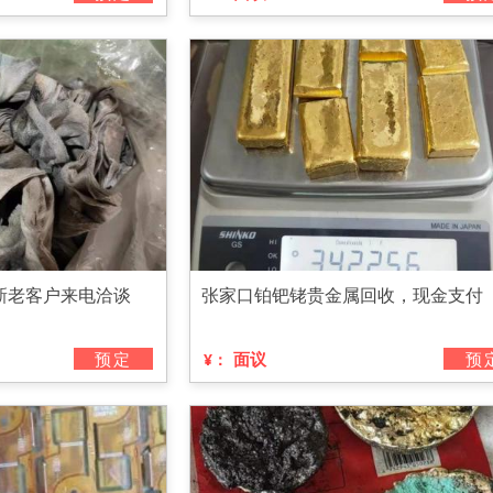
新老客户来电洽谈
张家口铂钯铑贵金属回收，现金支付
预定
面议
预
¥：