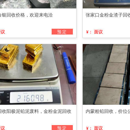
白银回收价格，欢迎来电洽
张家口金粉金渣子回
面议
预定
面议
¥：
回收阳极泥铅泥废料，金粉金泥回收
内蒙粗铅回收，价位
面议
预定
面议
¥：