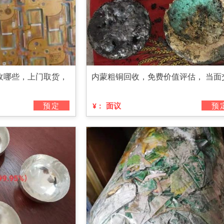
收哪些，上门取货，
内蒙粗铜回收，免费价值评估， 当面
预定
面议
预
¥：