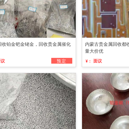
回收铂金钯金铑金，回收贵金属催化
内蒙古贵金属回收都
量大价优
面议
预定
面议
¥：