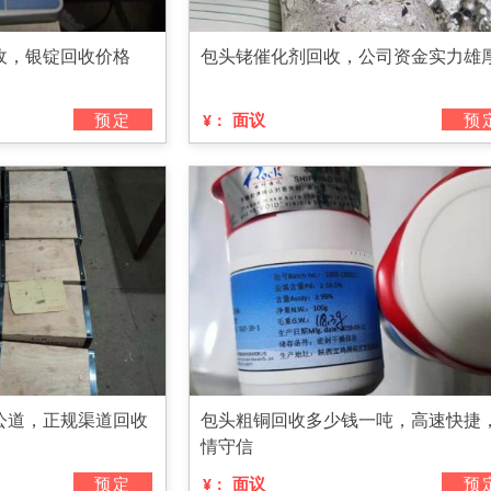
收，银锭回收价格
包头铑催化剂回收，公司资金实力雄
预定
面议
预
¥：
公道，正规渠道回收
包头粗铜回收多少钱一吨，高速快捷
情守信
预定
面议
预
¥：