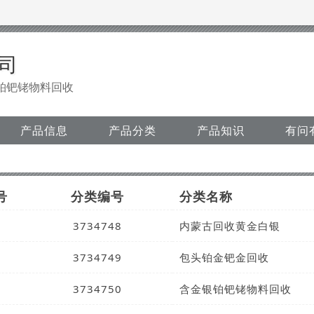
司
铂钯铑物料回收
产品信息
产品分类
产品知识
有问
号
分类编号
分类名称
3734748
内蒙古回收黄金白银
3734749
包头铂金钯金回收
3734750
含金银铂钯铑物料回收