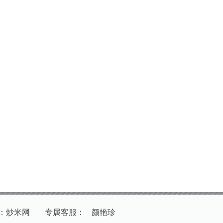
：炒米网
专
属
客
服
：
颜艳珍