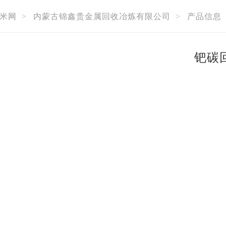
米网
>
内蒙古锦鑫贵金属回收冶炼有限公司
>
产品信息
钯碳