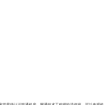
国家四星级认证联通机房，网通技术工程师轮流值班，可以参观机