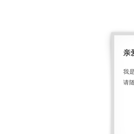
亲
我
请