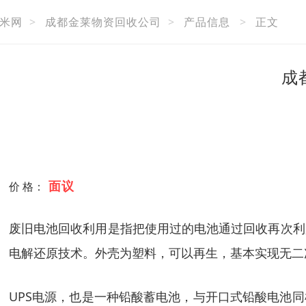
米网
>
成都金莱物资回收公司
>
产品信息
>
正文
成
面议
价 格：
废旧电池回收利用是指把使用过的电池通过回收再次利
电解还原技术。外壳为塑料，可以再生，基本实现无二
UPS电源，也是一种铅酸蓄电池，与开口式铅酸电池