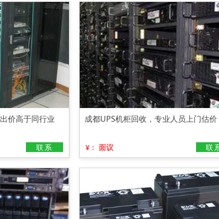
，出价高于同行业
成都UPS机柜回收，专业人员上门估价
联系
面议
联
¥：