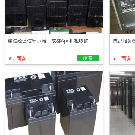
诚信经营信守承诺，成都Apc机柜收购
成都服务
面议
联系
面议
¥：
¥：