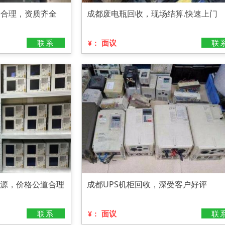
格合理，资质齐全
成都废电瓶回收，现场结算.快速上门
联系
面议
联
¥：
电源，价格公道合理
成都UPS机柜回收，深受客户好评
联系
面议
联
¥：