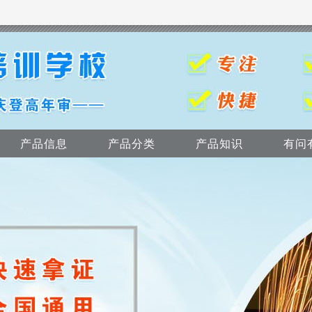
产品信息
产品分类
产品知识
有问