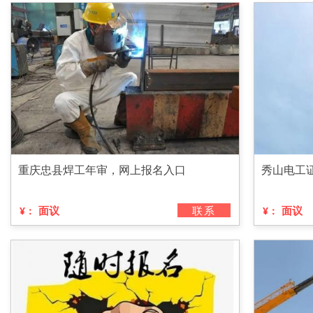
重庆忠县焊工年审，网上报名入口
秀山电工
面议
联系
面议
¥：
¥：