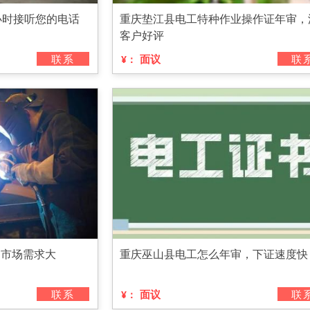
小时接听您的电话
重庆垫江县电工特种作业操作证年审，
客户好评
联系
面议
联
¥：
，市场需求大
重庆巫山县电工怎么年审，下证速度快
联系
面议
联
¥：