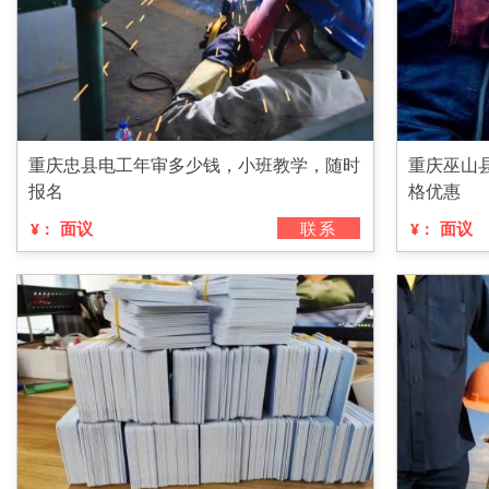
重庆忠县电工年审多少钱，小班教学，随时
重庆巫山
报名
格优惠
面议
联系
面议
¥：
¥：