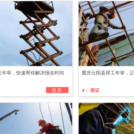
证年审，快速帮你解决报名时间
重庆云阳县焊工年审，
联系
面议
¥：