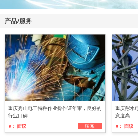
产品/服务
重庆秀山电工特种作业操作证年审，良好的
重庆彭水
行业口碑
意度高
面议
联系
面议
¥：
¥：