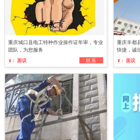
重庆城口县电工特种作业操作证年审，专业
重庆丰都
团队，为您服务
快捷，诚
面议
联系
面议
¥：
¥：