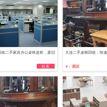
回收二手家具办公桌铁皮柜，废旧
大连二手桌椅回收，快
联系
面议
¥：