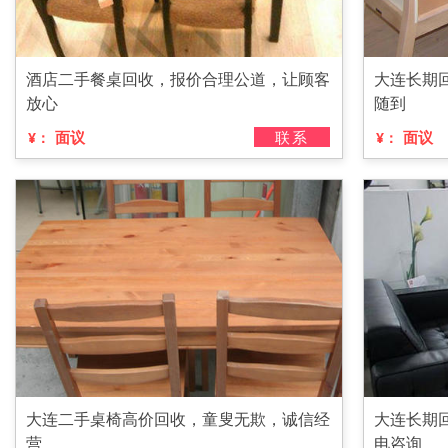
酒店二手餐桌回收，报价合理公道，让顾客
大连长期
放心
随到
面议
联系
面议
¥：
¥：
大连二手桌椅高价回收，童叟无欺，诚信经
大连长期
营
电咨询