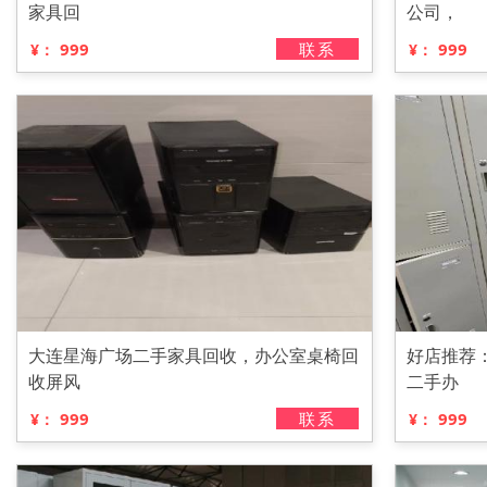
家具回
公司，
999
联系
999
¥：
¥：
大连星海广场二手家具回收，办公室桌椅回
好店推荐
收屏风
二手办
999
联系
999
¥：
¥：