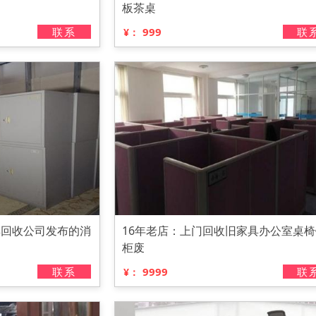
板茶桌
联系
999
联
¥：
具回收公司发布的消
16年老店：上门回收旧家具办公室桌椅
柜废
联系
9999
联
¥：