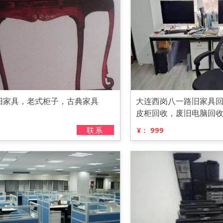
旧家具，老式柜子，古典家具
大连西岗八一路旧家具
皮柜回收，废旧电脑回
联系
999
¥：