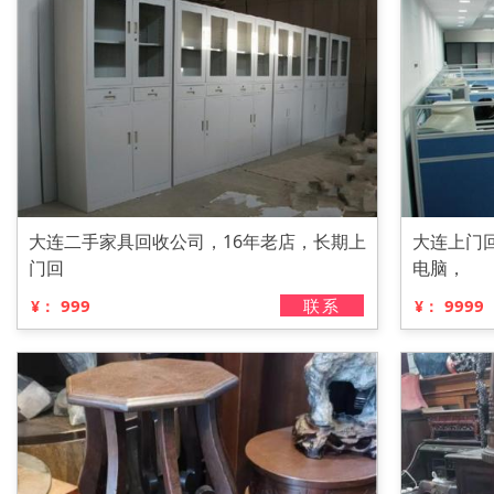
大连二手家具回收公司，16年老店，长期上
大连上门
门回
电脑，
999
联系
9999
¥：
¥：