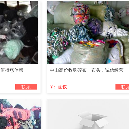
们值得您信赖
中山高价收购碎布，布头，诚信经营
联系
面议
联
¥：