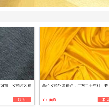
梳织布，收购时装布
高价收购丝绸布碎，广东二手布料回收
联系
面议
联
¥：