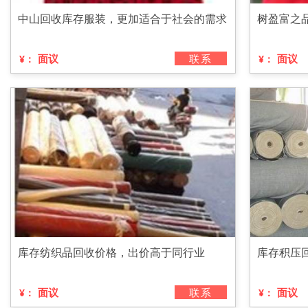
中山回收库存服装，更加适合于社会的需求
树盈富之
面议
联系
面议
¥：
¥：
库存纺织品回收价格，出价高于同行业
库存积压
面议
联系
面议
¥：
¥：