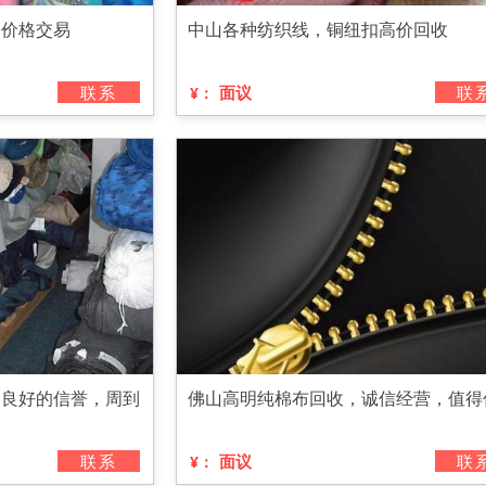
的价格交易
中山各种纺织线，铜纽扣高价回收
联系
面议
联
¥：
，良好的信誉，周到
佛山高明纯棉布回收，诚信经营，值得
联系
面议
联
¥：