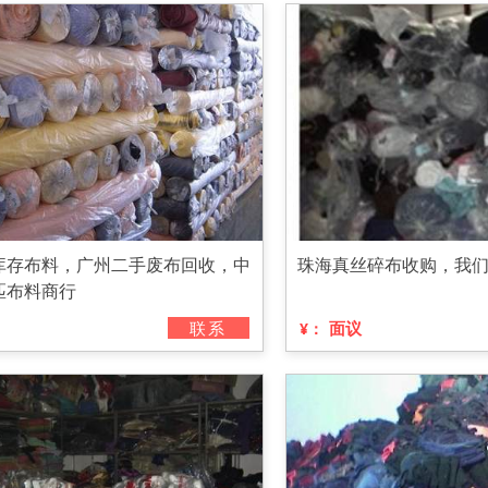
库存布料，广州二手废布回收，中
珠海真丝碎布收购，我
匹布料商行
联系
面议
¥：