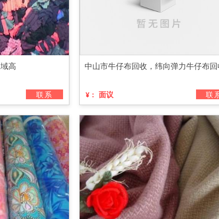
区域高
中山市牛仔布回收，纬向弹力牛仔布回
联系
面议
联
¥：