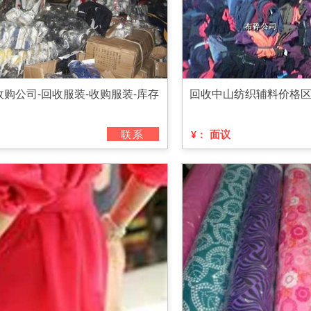
购公司-回收服装-收购服装-库存
回收中山纺织辅料价格
联系
面议
¥：