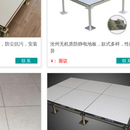
板，防尘抗污，安装
沧州无机质防静电地板，款式多样，性
异
联系
面议
联
¥：