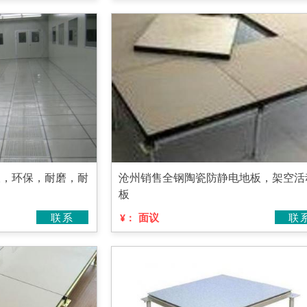
板，环保，耐磨，耐
沧州销售全钢陶瓷防静电地板，架空活
板
联系
面议
联
¥：