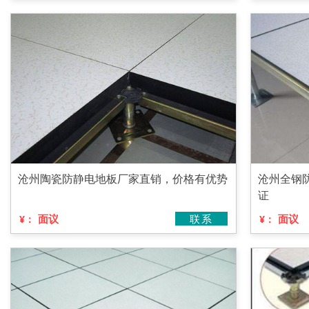
沧州陶瓷防静电地板厂家直销，价格有优势
沧州全钢
证
面议
联系
面议
¥：
¥：