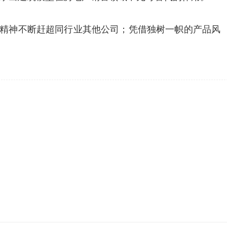
的精神不断赶超同行业其他公司；凭借独树一帜的产品风