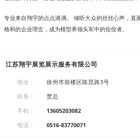
专业来自翔宇的点点滴滴。 倾听大众的丝丝心声，直
格和的企业理念，成为模型界领头军中的佼佼者。
江苏翔宇展览展示服务有限公司
地址：
徐州市鼓楼区陈琵路3号
联系：
贾总
手机：
13605203082
电话：
0516-83770071