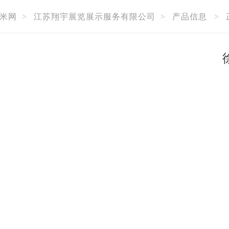
米网
>
江苏翔宇展览展示服务有限公司
>
产品信息
>