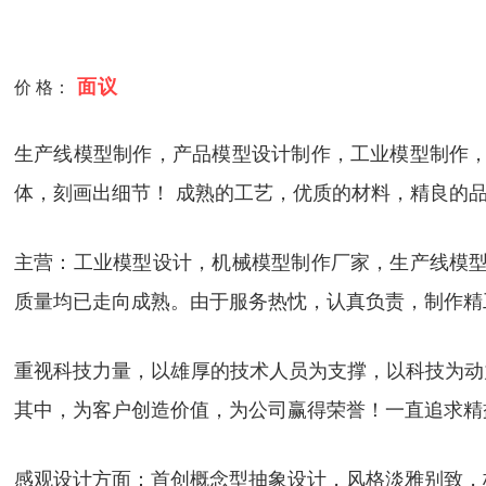
面议
价 格：
生产线模型制作，产品模型设计制作，工业模型制作，
体，刻画出细节！ 成熟的工艺，优质的材料，精良的
主营：工业模型设计，机械模型制作厂家，生产线模型
质量均已走向成熟。由于服务热忱，认真负责，制作精
重视科技力量，以雄厚的技术人员为支撑，以科技为动
其中，为客户创造价值，为公司赢得荣誉！一直追求精
感观设计方面：首创概念型抽象设计，风格淡雅别致，