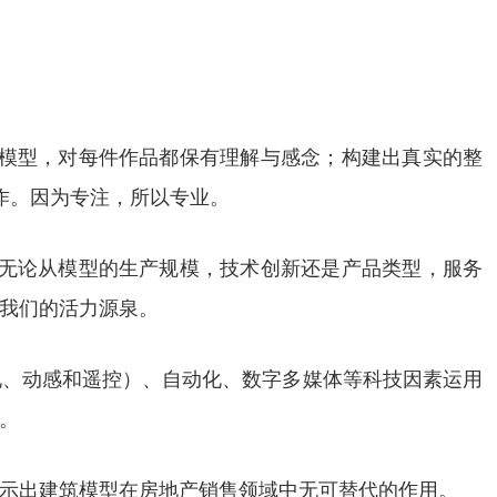
解模型，对每件作品都保有理解与感念；构建出真实的整
作。因为专注，所以专业。
。无论从模型的生产规模，技术创新还是产品类型，服务
我们的活力源泉。
电、动感和遥控）、自动化、数字多媒体等科技因素运用
。
示出建筑模型在房地产销售领域中无可替代的作用。