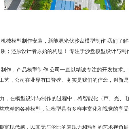
机械模型制作安装，新能源光伏沙盘模型制作 我们了
品质；还原设计者原始的构思！ 专注于沙盘模型设计与制
制作，产品模型制作 公司一直以精诚专注的开发技术
工艺，公司在业界有口皆碑。务实是我们的信念，创新是
力，在模型设计与制作的过程中，将智能化（声、光、
益求精的各种模型，让模型具有多样丰富化和视觉的享受
极富现代感，以其无与伦比的表现力和独到的艺术视角展