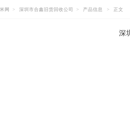
米网
>
深圳市合鑫旧货回收公司
>
产品信息
>
正文
深