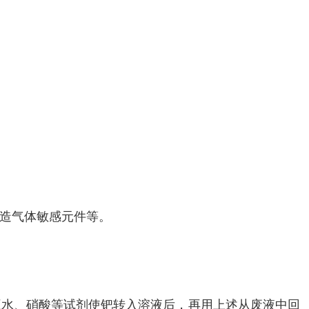
造气体敏感元件等。
王水、硝酸等试剂使钯转入溶液后，再用上述从废液中回