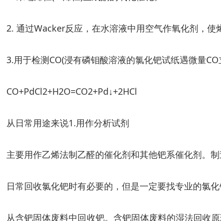
2. 通过Wacker反应，在水溶液中用空气作氧化剂，
3.用于检测CO(浸有磷钼酸溶液的氯化钯试纸遇微量CO
CO+PdCl2+H2O=CO2+Pd↓+2HCl
从日常用途来说1.用作分析试剂
主要用作乙烯法制乙醛的催化剂和其他钯系催化剂。制
日常回收氯化钯时有必要的，但是一定要找专业的氯化
从含钯固体废料中回收钯。含钯固体废料的湿法回收原