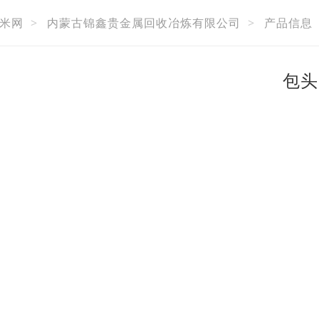
米网
>
内蒙古锦鑫贵金属回收冶炼有限公司
>
产品信息
包头