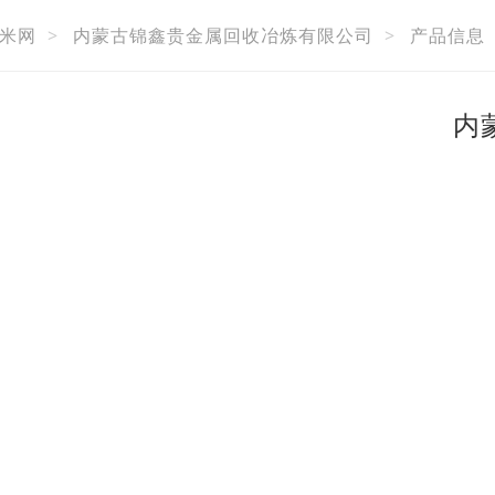
米网
>
内蒙古锦鑫贵金属回收冶炼有限公司
>
产品信息
内