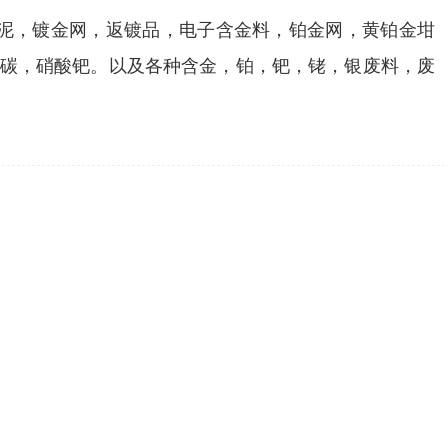
金泥，镀金网，返镀品，电子含金料，铂金网，黄铂金坩
钯碳，硝酸钯。以及各种含金，铂，钯，铑，银废料，废