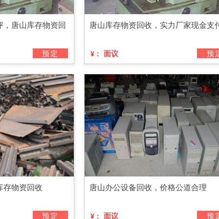
评，唐山库存物资回
唐山库存物资回收，实力厂家现金支
预定
面议
预
¥：
库存物资回收
唐山办公设备回收，价格公道合理
预定
面议
预
¥：