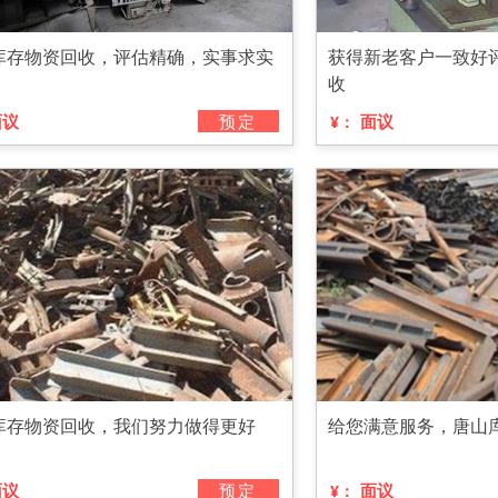
库存物资回收，评估精确，实事求实
获得新老客户一致好
收
面议
预定
面议
¥：
库存物资回收，我们努力做得更好
给您满意服务，唐山
面议
预定
面议
¥：