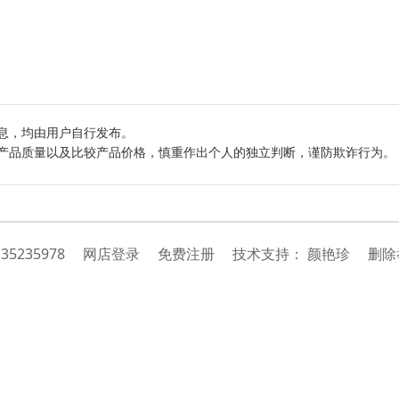
息，均由用户自行发布。
产品质量以及比较产品价格，慎重作出个人的独立判断，谨防欺诈行为。
：
35235978
网店登录
免费注册
技
术
支
持
：
颜艳珍
删除举报