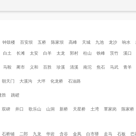
钟鼓楼
百安坝
五桥
陈家坝
高峰
天城
九池
龙沙
响水
白土
长滩
太安
白羊
太龙
郭村
柱山
铁峰
茨竹
溪口
马鞍
蔺市
义和
百胜
珍溪
清溪
南沱
焦石
马武
青羊
朝天门
大溪沟
大坪
化龙桥
石油路
建胜
跳磴
双碑
井口
歌乐山
山洞
新桥
天星桥
土湾
覃家岗
陈家桥
石桥铺
二郎
九龙
华岩
含谷
金凤
白市驿
走马
石板
巴