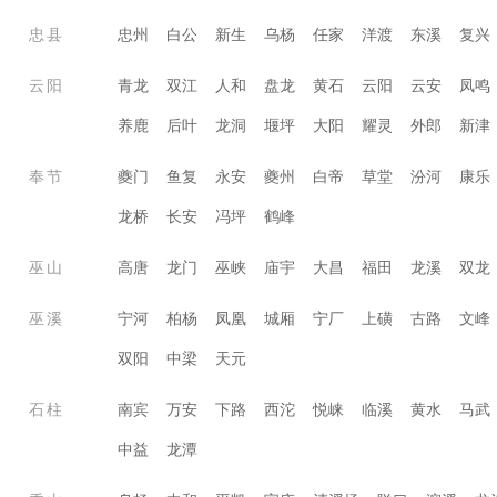
忠县
忠州
白公
新生
乌杨
任家
洋渡
东溪
复兴
云阳
青龙
双江
人和
盘龙
黄石
云阳
云安
凤鸣
养鹿
后叶
龙洞
堰坪
大阳
耀灵
外郎
新津
奉节
夔门
鱼复
永安
夔州
白帝
草堂
汾河
康乐
龙桥
长安
冯坪
鹤峰
巫山
高唐
龙门
巫峡
庙宇
大昌
福田
龙溪
双龙
巫溪
宁河
柏杨
凤凰
城厢
宁厂
上磺
古路
文峰
双阳
中梁
天元
石柱
南宾
万安
下路
西沱
悦崃
临溪
黄水
马武
中益
龙潭