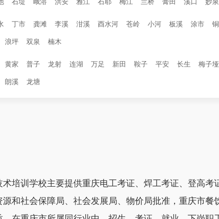
池
石堤
峨溶
洪安
雅江
石耶
梅江
兰桥
膏田
溪口
妙泉
水
丁市
龚滩
李溪
泔溪
酉水河
苍岭
小河
板溪
涂市
铜
浪坪
双泉
楠木
黄家
普子
龙射
连湖
万足
新田
鞍子
平安
长生
梅子垭
朗溪
龙塘
技术培训学校主要提供重庆电工考证、焊工考证、登高考
资源和社会保障局、社会发展局、物价局批准，重庆市餐
质。在重庆市所属同行业中，招生、考证、就业、下岗职