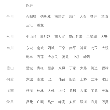
四屏
合川
合阳城
钓鱼城
南津街
云门
大石
盐井
草街
三汇
香龙
永川
中山路
胜利路
南大街
茶山竹海
卫星湖
大安
南川
东城
南城
西城
三泉
南平
神童
鸣玉
大观
乾丰
石莲
冷水关
骑龙
中桥
峰岩
璧山
璧城
青杠
璧泉
来凤
丁家
大路
河边
福禄
铜梁
东城
南城
巴川
蒲吕
旧县
土桥
二坪
水口
潼南
梓潼
桂林
大佛
上和
龙形
古溪
宝龙
玉溪
荣昌
昌元
广顺
昌州
峰高
安富
双河
直升
万灵