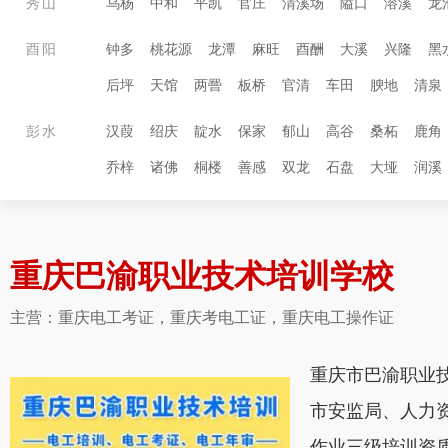
秀山
乌杨
中和
平凯
官庄
清溪场
隘口
溶溪
龙
酉阳
钟多
桃花源
龙潭
麻旺
酉酬
大溪
兴隆
黑
后坪
天馆
两罾
板桥
官清
车田
腴地
清泉
彭水
汉葭
绍庆
靛水
保家
郁山
高谷
桑柘
鹿角
乔梓
诸佛
桐楼
善感
双龙
石盘
大垭
润溪
重庆巴渝职业技术培训学校
主营：重庆电工考证，重庆考电工证，重庆电工操作证
重庆市巴渝职业
市安监局、人力
作业三级培训资