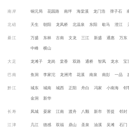
南岸
铜元局
花园路
南坪
海棠溪
龙门浩
弹子石
北碚
天生
朝阳
龙凤桥
北温泉
东阳
歇马
澄江
綦江
万盛
东林
古南
文龙
三江
新盛
通惠
万东
中峰
横山
大足
龙滩子
龙岗
棠香
双路
通桥
智凤
龙水
宝
巴南
鱼洞
李家沱
龙洲湾
花溪
南泉
南彭
一品
黔江
城东
城南
城西
正阳
舟白
冯家
小南海
邻
金洞
新华
长寿
凤城
晏家
江南
渡舟
八颗
新市
菩提
邻封
江津
几江
德感
双福
鼎山
圣泉
油溪
吴滩
石门