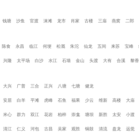
钱塘
沙鱼
官渡
涞滩
龙市
肖家
古楼
三庙
燕窝
二郎
陈食
永昌
临江
何埂
松溉
朱沱
仙龙
五间
来苏
宝峰
兴隆
太平场
白沙
水江
石墙
金山
头渡
大有
合溪
黎香
大兴
广普
三合
正兴
八塘
七塘
健龙
安居
白羊
平滩
虎峰
石鱼
福果
少云
维新
高楼
大庙
米心
群力
双江
花岩
柏梓
崇龛
塘坝
新胜
太安
小渡
清江
仁义
河包
古昌
吴家
观胜
铜鼓
清流
盘龙
远觉