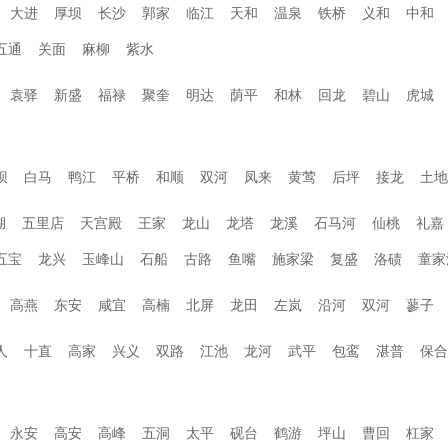
大进
厚坝
长沙
郭家
临江
天和
温泉
铁桥
义和
中和
五通
关面
麻柳
紫水
袁驿
新盛
福禄
聚奎
明达
荫平
和林
回龙
碧山
虎城
坝
白马
鸭江
平桥
和顺
双河
凤来
黄莺
后坪
接龙
土地
湖
五里店
天宫殿
王家
龙山
龙塔
龙溪
石马河
仙桃
礼嘉
五宝
龙兴
玉峰山
石船
古路
鱼嘴
施家梁
复盛
洛碛
童家
高燕
东安
咸宜
高楠
北屏
龙田
左岚
沿河
双河
蓼子
人
十直
高家
兴义
双路
江池
龙河
武平
包鸾
湛普
保合
永安
高安
高峰
五洞
太平
砚台
鹤游
坪山
曹回
杠家