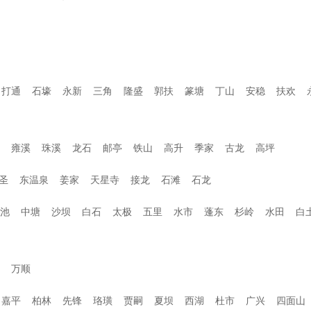
打通
石壕
永新
三角
隆盛
郭扶
篆塘
丁山
安稳
扶欢
雍溪
珠溪
龙石
邮亭
铁山
高升
季家
古龙
高坪
圣
东温泉
姜家
天星寺
接龙
石滩
石龙
池
中塘
沙坝
白石
太极
五里
水市
蓬东
杉岭
水田
白
万顺
嘉平
柏林
先锋
珞璜
贾嗣
夏坝
西湖
杜市
广兴
四面山