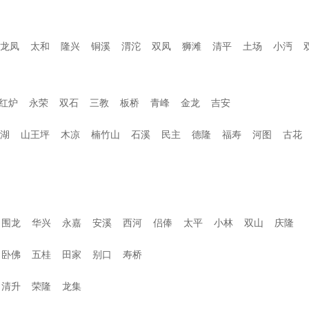
龙凤
太和
隆兴
铜溪
渭沱
双凤
狮滩
清平
土场
小沔
红炉
永荣
双石
三教
板桥
青峰
金龙
吉安
湖
山王坪
木凉
楠竹山
石溪
民主
德隆
福寿
河图
古花
围龙
华兴
永嘉
安溪
西河
侣俸
太平
小林
双山
庆隆
卧佛
五桂
田家
别口
寿桥
清升
荣隆
龙集