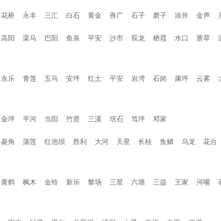
花桥
永丰
三汇
白石
黄金
善广
石子
磨子
涂井
金声
高阳
渠马
巴阳
鱼泉
平安
沙市
双龙
栖霞
水口
蔈草
永乐
青莲
五马
安坪
红土
平安
岩湾
石岗
康坪
云雾
金坪
平河
当阳
竹贤
三溪
培石
笃坪
邓家
菱角
蒲莲
红池坝
胜利
大河
天星
长桂
鱼鳞
乌龙
花台
黄鹤
枫木
金铃
新乐
黎场
三星
六塘
三益
王家
河嘴