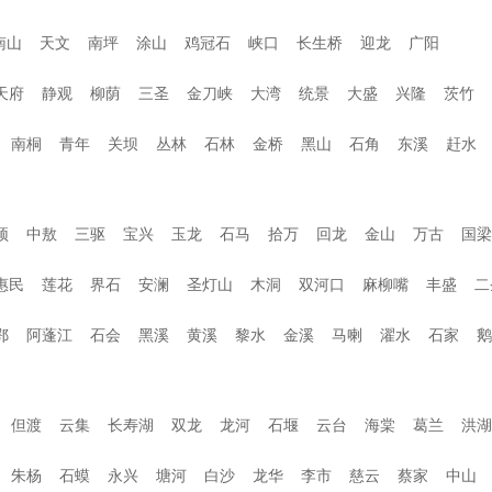
南山
天文
南坪
涂山
鸡冠石
峡口
长生桥
迎龙
广阳
天府
静观
柳荫
三圣
金刀峡
大湾
统景
大盛
兴隆
茨竹
南桐
青年
关坝
丛林
石林
金桥
黑山
石角
东溪
赶水
顶
中敖
三驱
宝兴
玉龙
石马
拾万
回龙
金山
万古
国梁
惠民
莲花
界石
安澜
圣灯山
木洞
双河口
麻柳嘴
丰盛
二
鄂
阿蓬江
石会
黑溪
黄溪
黎水
金溪
马喇
濯水
石家
鹅
但渡
云集
长寿湖
双龙
龙河
石堰
云台
海棠
葛兰
洪湖
朱杨
石蟆
永兴
塘河
白沙
龙华
李市
慈云
蔡家
中山