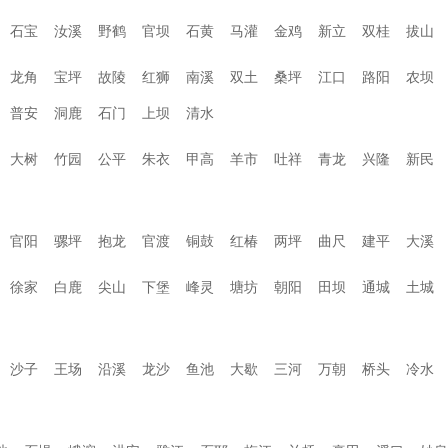
石宝
汝溪
野鹤
官坝
石黄
马灌
金鸡
新立
双桂
拔山
龙角
宝坪
故陵
红狮
南溪
双土
桑坪
江口
路阳
农坝
普安
洞鹿
石门
上坝
清水
大树
竹园
公平
朱衣
甲高
羊市
吐祥
青龙
兴隆
新民
官阳
骡坪
抱龙
官渡
铜鼓
红椿
两坪
曲尺
建平
大溪
徐家
白鹿
尖山
下堡
峰灵
塘坊
朝阳
田坝
通城
土城
沙子
王场
沿溪
龙沙
鱼池
大歇
三河
万朝
桥头
冷水