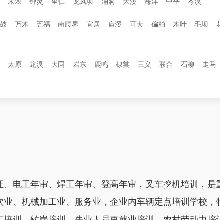
宋农
钟灵
里仁
龙凤坝
涌洞
大溪
海洋
中平
岑溪
鼓
万木
五福
南腰界
宜居
庙溪
可大
偏柏
木叶
毛坝
太原
龙溪
大同
岩东
鹿鸣
棣棠
三义
联合
石柳
走马
证、电工年审、焊工年审、登高年审，叉车挖机培训，是
饮业、机械加工业、服务业，企业内车辆定点培训学校，
工培训、转岗培训、失业人员再就业培训、农村劳动力培