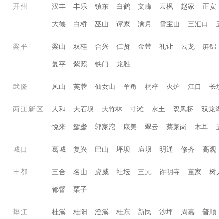
开州
汉丰
丰乐
镇东
白鹤
文峰
云枫
赵家
正安
大德
白桥
巫山
谭家
满月
雪宝山
三汇口
梁平
梁山
双桂
合兴
仁贤
金带
礼让
云龙
屏锦
复平
紫照
铁门
龙胜
武隆
凤山
芙蓉
仙女山
羊角
桐梓
火炉
江口
长
两江新区
人和
大石坝
大竹林
寸滩
水土
双凤桥
双龙
悦来
鸳鸯
郭家沱
康美
翠云
蔡家岗
木耳
城口
葛城
复兴
巴山
坪坝
庙坝
明通
修齐
高观
丰都
三合
名山
虎威
社坛
三元
许明寺
董家
树
都督
栗子
垫江
桂溪
桂阳
澄溪
桂东
新民
沙坪
周嘉
普顺