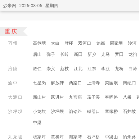
炒米网
2026-08-06
星期四
重庆
万州
高笋塘
太白
牌楼
双河口
龙都
周家坝
沙河
后山
弹子
长岭
新田
新乡
走马
罗田
龙驹
涪陵
敦仁
崇义
荔枝
江北
江东
李渡
龙桥
白涛
渝中
七星岗
解放碑
两路口
上清寺
菜园坝
南纪门
大渡口
新山村
跃进村
九宫庙
茄子溪
春晖路
八桥
沙坪坝
小龙坎
沙坪坝
渝碚路
磁器口
童家桥
石井坡
中梁
九龙坡
杨家坪
黄桷坪
谢家湾
石坪桥
中梁山
渝州路