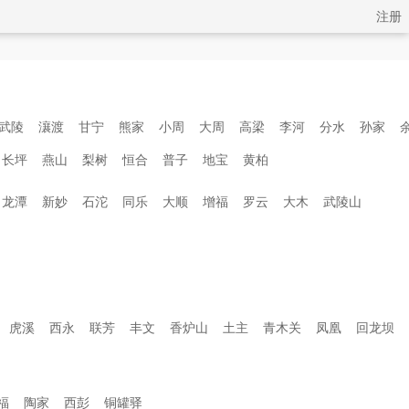
注册
武陵
瀼渡
甘宁
熊家
小周
大周
高梁
李河
分水
孙家
长坪
燕山
梨树
恒合
普子
地宝
黄柏
龙潭
新妙
石沱
同乐
大顺
增福
罗云
大木
武陵山
虎溪
西永
联芳
丰文
香炉山
土主
青木关
凤凰
回龙坝
福
陶家
西彭
铜罐驿