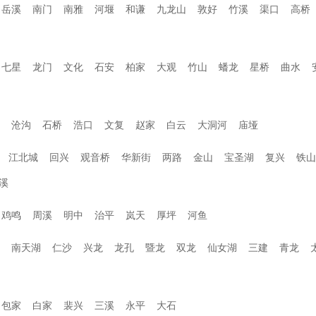
岳溪
南门
南雅
河堰
和谦
九龙山
敦好
竹溪
渠口
高桥
七星
龙门
文化
石安
柏家
大观
竹山
蟠龙
星桥
曲水
沧沟
石桥
浩口
文复
赵家
白云
大洞河
庙垭
江北城
回兴
观音桥
华新街
两路
金山
宝圣湖
复兴
铁山
溪
鸡鸣
周溪
明中
治平
岚天
厚坪
河鱼
南天湖
仁沙
兴龙
龙孔
暨龙
双龙
仙女湖
三建
青龙
包家
白家
裴兴
三溪
永平
大石