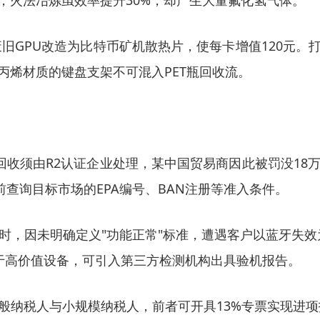
之下，火法冶炼虽效率提升30%，却产生大量氟化氢气体。
废旧GPU改造为比特币矿机散热片，使每卡增值120元。
丙烯材质的键盘支架不可混入PET瓶回收流。
回收须由R2认证企业处理，某中国贸易商因此被罚没1
前查询目标市场的EPA编号、BAN注册等准入条件。
时，因未明确定义"功能正常"标准，遭遇客户以蓝牙失效
对于高价值设备，可引入第三方检测机构出具验机报告。
般纳税人与小规模纳税人，前者可开具13%专票实现进项